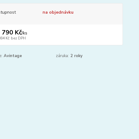
tupnost
na objednávku
 790 Kč
/
ks
884 Kč
bez DPH
e:
Avintage
záruka:
2 roky