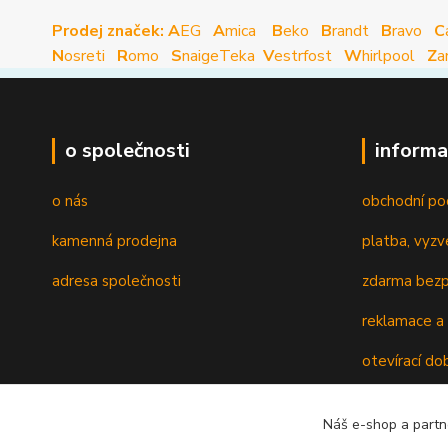
Prodej značek: A
EG
A
mica
B
eko
B
randt
B
ravo
C
N
osreti
R
omo
S
naige
Teka
V
estrfost
W
hirlpool
Z
a
o společnosti
informa
o nás
obchodní po
kamenná prodejna
platba, vyzv
adresa společnosti
zdarma bezp
reklamace a 
otevírací do
recyklační p
Náš e-shop a partn
ověřování re