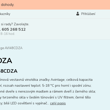
 dohody.
kazníky
Přihlášení
 si rady? Zavolejte.
l 605 268 512
 8-16 hod.
tage AVI48CDZA
CDZA
48CDZA
nová vestavná vinotéka značky Avintage; celková kapacita
í, rozsah nastavení teplot: 5-18 °C pro horní i spodní zónu;
ené dveře s nerezovým madlem a rámem dveří z černého skla;
vy tvrzeného skla v šedém tónování s UV filtrem; černé tělo
y; bílé LED osvětlení s vypínač...
celý popis