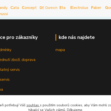
andy
C
ata
C
oncept
E
ta
E
lectrolux
F
aber
G
o
D
E Dietrich
nussi
ce pro zákazníky
kde nás najdete
dmínky
mapa
ednutí zboží, doprava
latný servis
servis
ba
oplatky k cenám
eři potřebují Váš
souhlas
s použitím souborů cookies, aby Vám mohli z
cenzí
týkající se Vašich zájmů. Děkujeme.