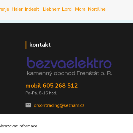
renje
H
aier
I
ndesit
Liebherr
L
ord
M
ora
N
ordline
kontakt
mobil 605 268 512
Po-Pá, 8-16 hod.
orsontrading@seznam.cz
obrazovat informace