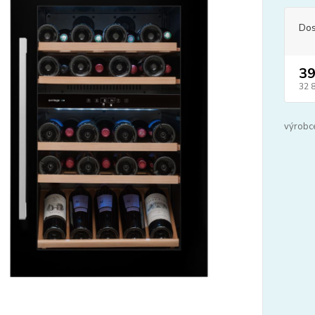
Dos
39
32 
výrobc