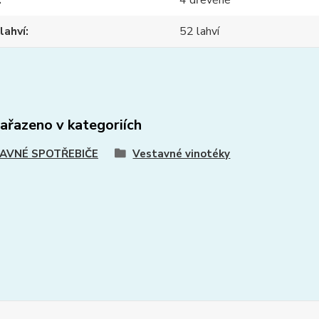
4 dřevěné
lahví
52 lahví
zařazeno v kategoriích
AVNÉ SPOTŘEBIČE
Vestavné vinotéky