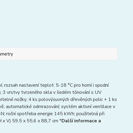
ametry
 rozsah nastavení teplot: 5-18 °C pro horní i spodní
; 3 vrstvy tvrzeného skla v šedém tónování s UV
vitelné nožky; 4 ks polovýsuvných dřevěných polic + 1 ks
rvě; automatické odmrazování; systém aktivní ventilace v
-SN; roční spotřeba energie 145 kWh; použitelná při
 x V) 59,5 x 55,6 x 88,7 cm *
Další informace a