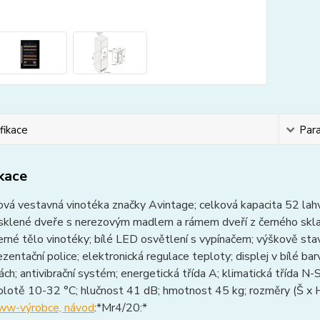
fikace
Par
ikace
á vestavná vinotéka značky Avintage; celková kapacita 52 lahví,
osklené dveře s nerezovým madlem a rámem dveří z černého skla
černé tělo vinotéky; bílé LED osvětlení s vypínačem; výškově sta
zentační police; elektronická regulace teploty; displej v bílé ba
ch; antivibrační systém; energetická třída A; klimatická třída N
plotě 10-32 °C; hlučnost 41 dB; hmotnost 45 kg; rozměry (Š x H
w-výrobce, návod
:*Mr4/20:*