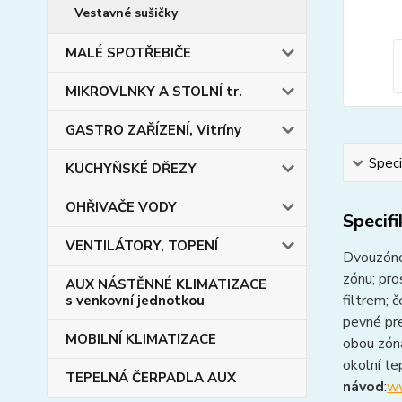
Vestavné sušičky
MALÉ SPOTŘEBIČE
MIKROVLNKY A STOLNÍ tr.
GASTRO ZAŘÍZENÍ, Vitríny
Speci
KUCHYŇSKÉ DŘEZY
OHŘIVAČE VODY
Specif
VENTILÁTORY, TOPENÍ
Dvouzónov
zónu; pr
AUX NÁSTĚNNÉ KLIMATIZACE
filtrem; 
s venkovní jednotkou
pevné pre
MOBILNÍ KLIMATIZACE
obou zóná
okolní te
TEPELNÁ ČERPADLA AUX
návod
:
ww