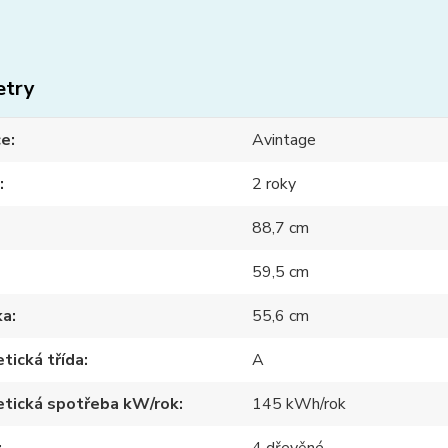
etry
ce
Avintage
2 roky
88,7 cm
59,5 cm
ka
55,6 cm
tická třída
A
etická spotřeba kW/rok
145 kWh/rok