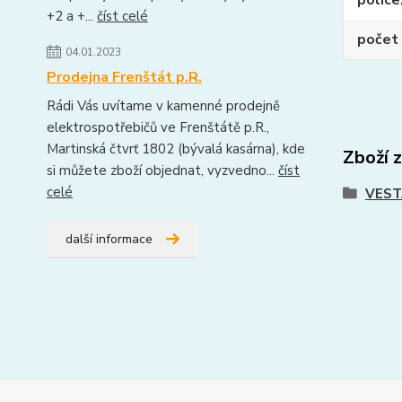
police
+2 a +...
číst celé
počet 
04.01.2023
Prodejna Frenštát p.R.
Rádi Vás uvítame v kamenné prodejně
elektrospotřebičů ve Frenštátě p.R.,
Martinská čtvrť 1802 (bývalá kasárna), kde
Zboží 
si můžete zboží objednat, vyzvedno...
číst
celé
VEST
další informace