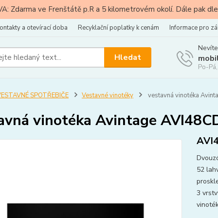
: Zdarma ve Frenštátě p.R a 5 kilometrovém okolí. Dále pak dle
ontakty a otevírací doba
Recyklační poplatky k cenám
Informace pro zá
Nevíte
Hledat
mobi
Po-Pá,
VESTAVNÉ SPOTŘEBIČE
Vestavné vinotéky
vestavná vinotéka Avin
avná vinotéka Avintage AVI48
AVI
Dvouzó
52 lahv
proskl
3 vrst
vinoték