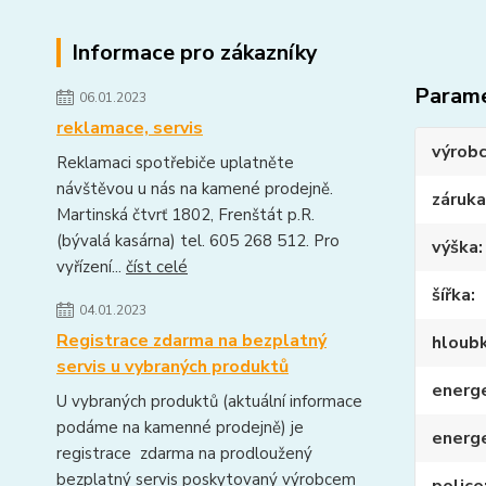
Informace pro zákazníky
Param
06.01.2023
reklamace, servis
výrob
Reklamaci spotřebiče uplatněte
návštěvou u nás na kamené prodejně.
záruka
Martinská čtvrť 1802, Frenštát p.R.
(bývalá kasárna) tel. 605 268 512. Pro
výška
vyřízení...
číst celé
šířka
04.01.2023
Registrace zdarma na bezplatný
hloub
servis u vybraných produktů
energe
U vybraných produktů (aktuální informace
podáme na kamenné prodejně) je
energ
registrace zdarma na prodloužený
bezplatný servis poskytovaný výrobcem