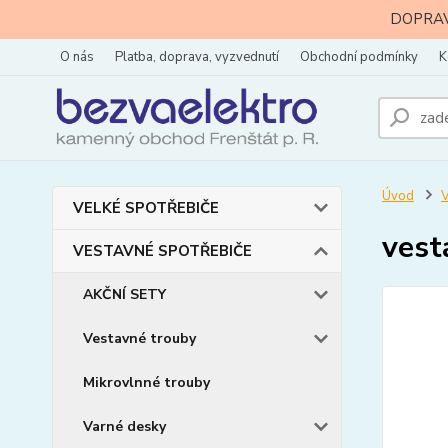
DOPRAVA
O nás
Platba, doprava, vyzvednutí
Obchodní podmínky
K
Úvod
VELKÉ SPOTŘEBIČE
vest
VESTAVNÉ SPOTŘEBIČE
AKČNÍ SETY
Vestavné trouby
Mikrovlnné trouby
Varné desky