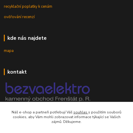
recyklační poplatky k cenám
ověřování recenzí
kde nás najdete
mapa
kontakt
mobil 605 268 512
Náš e-shop a partneři potřebují Váš
souhlas
s použitím souborů
Po-Pá, 8-16 hod.
cookies, aby Vám mohli zobrazovat informace týkající se Vašich
zájmů. Děkujeme.
orsontrading@seznam.cz