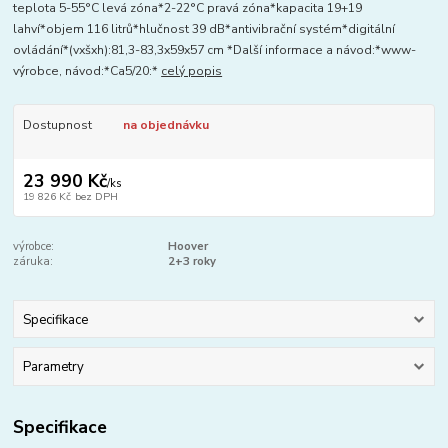
teplota 5-55°C levá zóna*2-22°C pravá zóna*kapacita 19+19
lahví*objem 116 litrů*hlučnost 39 dB*antivibrační systém*digitální
ovládání*(vxšxh):81,3-83,3x59x57 cm *Další informace a návod:*www-
výrobce, návod:*Ca5/20:*
celý popis
Dostupnost
na objednávku
23 990 Kč
/
ks
19 826 Kč
bez DPH
výrobce:
Hoover
záruka:
2+3 roky
Specifikace
Parametry
Specifikace