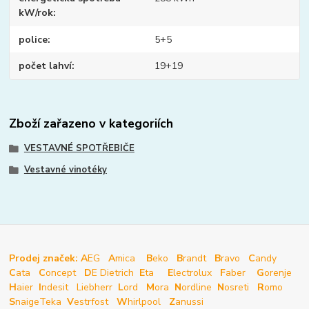
kW/rok
police
5+5
počet lahví
19+19
Zboží zařazeno v kategoriích
VESTAVNÉ SPOTŘEBIČE
Vestavné vinotéky
Prodej značek: A
EG
A
mica
B
eko
B
randt
B
ravo
C
andy
C
ata
C
oncept
D
E Dietrich
E
ta
E
lectrolux
F
aber
G
orenje
H
aier
I
ndesit
Liebherr
L
ord
M
ora
N
ordline
N
osreti
R
omo
S
naige
Teka
V
estrfost
W
hirlpool
Z
anussi