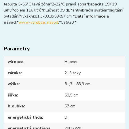
teplota 5-55°C levá zóna*2-22°C pravá zóna*kapacita 19+19
lahví*objem 116 litrů*hlučnost 39 dB*antivibrační systém*digitální
ovládání*(vxšxh):81,3-83,3x59x57 cm *
Další informace a
návod
:*
www-výrobce, návod
:*Ca5/20:*
Parametry
výrobce
Hoover
záruka
2+3 roky
výška
81,3 - 83,3 cm
šířka
59,5 cm
hloubka
57 cm
energetická třída
D
energetická spotřeba
288 kWh