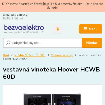
DOPRAVA: Zdarma ve Frenštátě p.R a 5 kilometrovém okolí. Dále pak dle
dohody.
mobil 605 268 512
Po-Pá, 8-16 hod.
Menu
Hledat
Úvod
VESTAVNÉ SPOTŘEBIČE
Vestavné vinotéky
vestavná vinotéka
Hoover HCWB 60D
vestavná vinotéka Hoover HCWB
60D