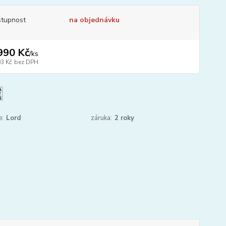
tupnost
na objednávku
990 Kč
/
ks
03 Kč
bez DPH
e:
Lord
záruka:
2 roky