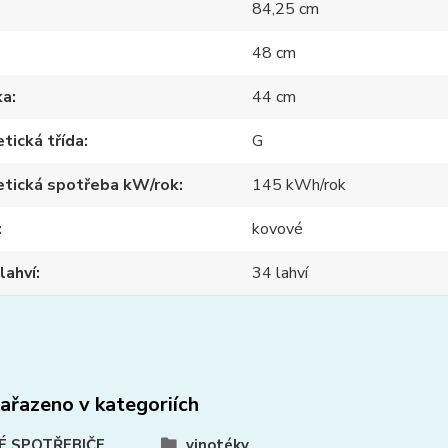
84,25 cm
48 cm
ka
44 cm
tická třída
G
etická spotřeba kW/rok
145 kWh/rok
kovové
lahví
34 lahví
zařazeno v kategoriích
É SPOTŘEBIČE
vinotéky