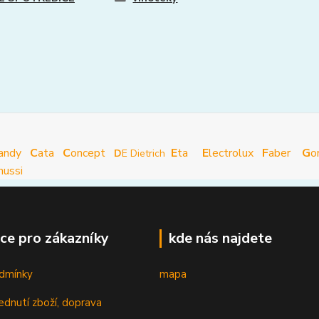
andy
C
ata
C
oncept
E
ta
E
lectrolux
F
aber
G
o
D
E Dietrich
nussi
ce pro zákazníky
kde nás najdete
dmínky
mapa
ednutí zboží, doprava