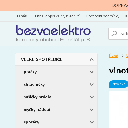
DOPRAVA
O nás
Platba, doprava, vyzvednutí
Obchodní podmínky
K
Úvod
VELKÉ SPOTŘEBIČE
vino
pračky
chladničky
Novinka
sušičky prádla
myčky nádobí
sporáky