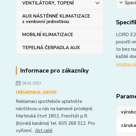
Speci
VENTILÁTORY, TOPENÍ
AUX NÁSTĚNNÉ KLIMATIZACE
Specif
s venkovní jednotkou
LORD E2 j
MOBILNÍ KLIMATIZACE
posvítí v
TEPELNÁ ČERPADLA AUX
to bez nu
každé dom
výrobce, n
Informace pro zákazníky
06.01.2023
reklamace, servis
Param
Reklamaci spotřebiče uplatněte
návštěvou u nás na kamené prodejně.
výrob
Martinská čtvrť 1802, Frenštát p.R.
(bývalá kasárna) tel. 605 268 512. Pro
záruka
vyřízení...
číst celé