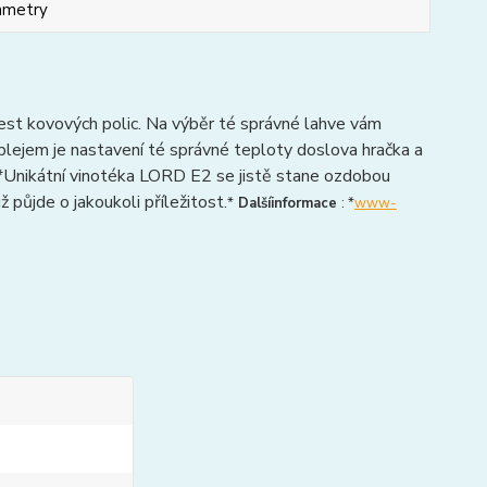
ametry
 šest kovových polic. Na výběr té správné lahve vám
splejem je nastavení té správné teploty doslova hračka a
ů.*Unikátní vinotéka LORD E2 se jistě stane ozdobou
 půjde o jakoukoli příležitost.
*
Další
informace
: *
www-