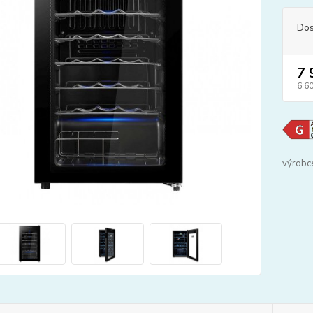
Dos
7 
6 6
výrobc