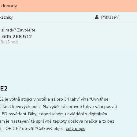
 dohody.
kazníky
Přihlášení
 si rady? Zavolejte.
l 605 268 512
 8-16 hod.
dE2
 je volně stojící vinotéka až pro 34 lahví vína.*Uvnitř se
í šest kovových polic. Na výběr té správné lahve vám posvítí
í LED osvětlení. Díky jednoduchému ovládání s digitálním
jem je nastavení té správné teploty doslova hračka a to bez
ti LORD E2 otevřít.*Celkový obje...
celý popis