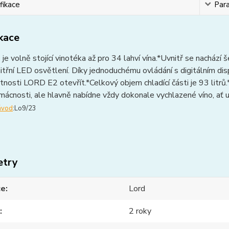
fikace
Par
ikace
e volně stojící vinotéka až pro 34 lahví vína.*Uvnitř se nachází
nitřní LED osvětlení. Díky jednoduchému ovládání s digitálním di
tnosti LORD E2 otevřít.*Celkový objem chladící části je 93 litr
ácnosti, ale hlavně nabídne vždy dokonale vychlazené víno, ať už
ávod
:Lo9/23
etry
ce
Lord
2 roky