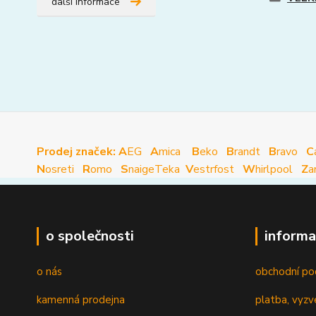
další informace
Prodej značek: A
EG
A
mica
B
eko
B
randt
B
ravo
C
N
osreti
R
omo
S
naige
Teka
V
estrfost
W
hirlpool
Z
a
o společnosti
informa
o nás
obchodní po
kamenná prodejna
platba, vyzv