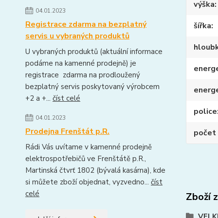
výška
04.01.2023
Registrace zdarma na bezplatný
šířka
servis u vybraných produktů
hloub
U vybraných produktů (aktuální informace
podáme na kamenné prodejně) je
energe
registrace zdarma na prodloužený
bezplatný servis poskytovaný výrobcem
energ
+2 a +...
číst celé
police
04.01.2023
Prodejna Frenštát p.R.
počet 
Rádi Vás uvítame v kamenné prodejně
elektrospotřebičů ve Frenštátě p.R.,
Martinská čtvrť 1802 (bývalá kasárna), kde
si můžete zboží objednat, vyzvedno...
číst
celé
Zboží 
VELK