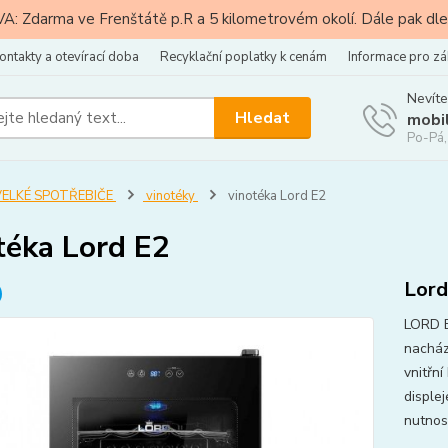
: Zdarma ve Frenštátě p.R a 5 kilometrovém okolí. Dále pak dle
ontakty a otevírací doba
Recyklační poplatky k cenám
Informace pro zá
Nevíte
Hledat
mobi
Po-Pá,
VELKÉ SPOTŘEBIČE
vinotéky
vinotéka Lord E2
téka Lord E2
Lor
LORD E2
nacház
vnitřn
disple
nutnos