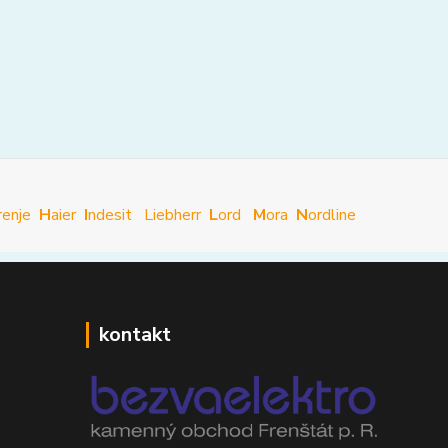
renje
H
aier
I
ndesit
Liebherr
L
ord
M
ora
N
ordline
kontakt