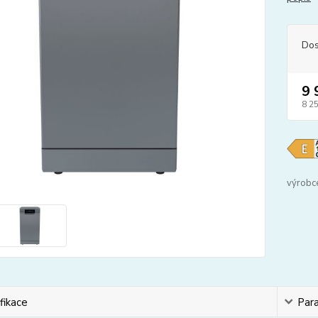
Dos
9 
8 2
výrobc
fikace
Par