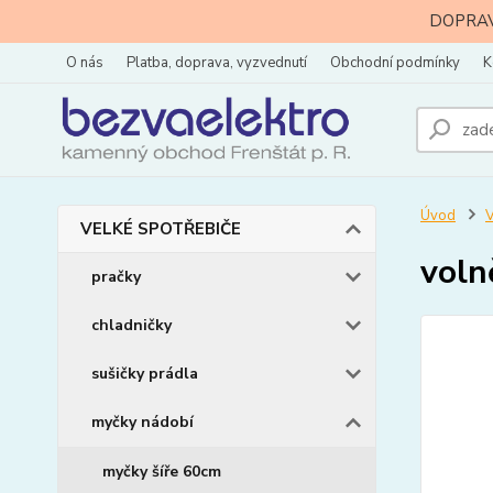
DOPRAVA
O nás
Platba, doprava, vyzvednutí
Obchodní podmínky
K
Úvod
VELKÉ SPOTŘEBIČE
voln
pračky
chladničky
sušičky prádla
myčky nádobí
myčky šíře 60cm