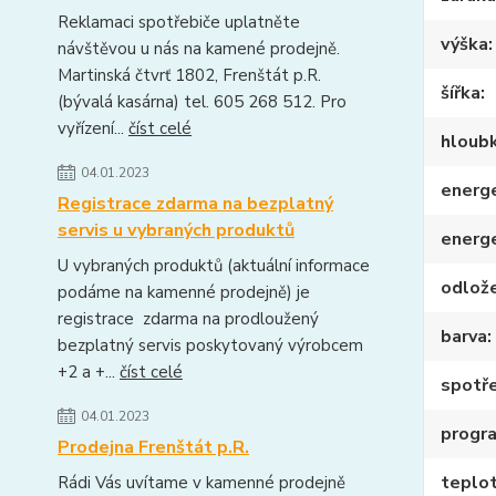
Reklamaci spotřebiče uplatněte
výška
návštěvou u nás na kamené prodejně.
Martinská čtvrť 1802, Frenštát p.R.
šířka
(bývalá kasárna) tel. 605 268 512. Pro
vyřízení...
číst celé
hloub
04.01.2023
energe
Registrace zdarma na bezplatný
servis u vybraných produktů
energ
U vybraných produktů (aktuální informace
odlože
podáme na kamenné prodejně) je
registrace zdarma na prodloužený
barva
bezplatný servis poskytovaný výrobcem
+2 a +...
číst celé
spotře
04.01.2023
progr
Prodejna Frenštát p.R.
teplo
Rádi Vás uvítame v kamenné prodejně