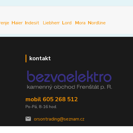
renje
H
aier
I
ndesit
Liebherr
L
ord
M
ora
N
ordline
kontakt
mobil 605 268 512
Po-Pá, 8-16 hod.
orsontrading@seznam.cz