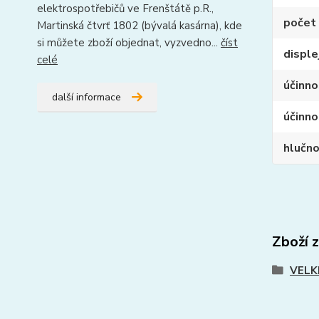
elektrospotřebičů ve Frenštátě p.R.,
počet
Martinská čtvrť 1802 (bývalá kasárna), kde
si můžete zboží objednat, vyzvedno...
číst
disple
celé
účinno
další informace
účinno
hlučn
Zboží 
VELK