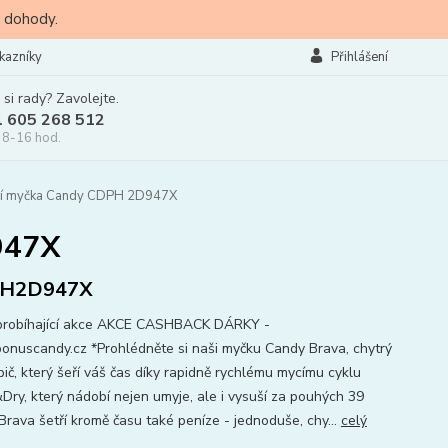
 dohody.
kazníky
Přihlášení
 si rady? Zavolejte.
l 605 268 512
 8-16 hod.
ící myčka Candy CDPH 2D947X
947X
H2D947X
probíhající akce AKCE CASHBACK DÁRKY -
nuscandy.cz *Prohlédněte si naši myčku Candy Brava, chytrý
bič, který šeří váš čas díky rapidně rychlému mycímu cyklu
ry, který nádobí nejen umyje, ale i vysuší za pouhých 39
 Brava šetří kromě času také peníze - jednoduše, chy...
celý