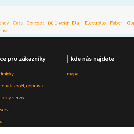
andy
C
ata
C
oncept
E
ta
E
lectrolux
F
aber
G
o
D
E Dietrich
nussi
ce pro zákazníky
kde nás najdete
dmínky
mapa
ednutí zboží, doprava
latný servis
servis
ba
oplatky k cenám