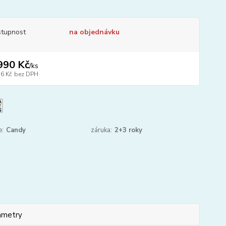
tupnost
na objednávku
990 Kč
/
ks
56 Kč
bez DPH
e:
Candy
záruka:
2+3 roky
ametry