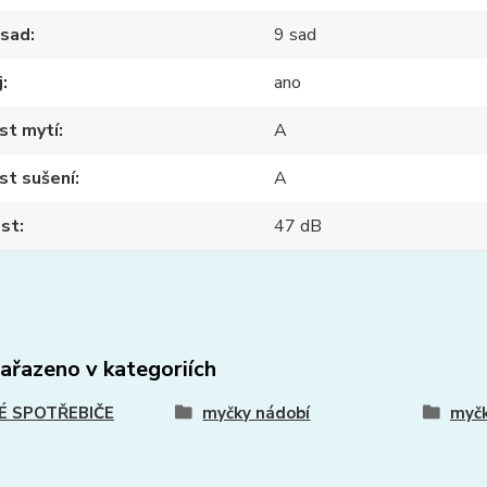
 sad
9 sad
j
ano
st mytí
A
st sušení
A
ost
47 dB
zařazeno v kategoriích
É SPOTŘEBIČE
myčky nádobí
myčk