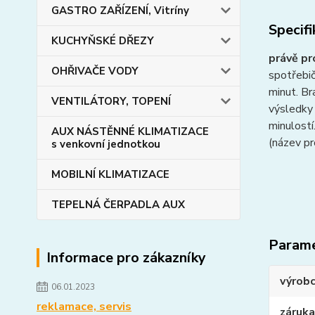
GASTRO ZAŘÍZENÍ, Vitríny
Specif
KUCHYŇSKÉ DŘEZY
právě p
OHŘIVAČE VODY
spotřebič
minut. Br
VENTILÁTORY, TOPENÍ
výsledky 
minulostí
AUX NÁSTĚNNÉ KLIMATIZACE
(název pr
s venkovní jednotkou
MOBILNÍ KLIMATIZACE
TEPELNÁ ČERPADLA AUX
Param
Informace pro zákazníky
výrob
06.01.2023
reklamace, servis
záruka