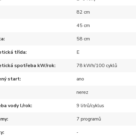
82 cm
45 cm
ka
58 cm
tická třída
E
etická spotřeba kW/rok
78 kWh/100 cyklů
ný start
ano
nerez
ba vody l/rok
9 litrů/cyklus
amy
7 programů
ty
-