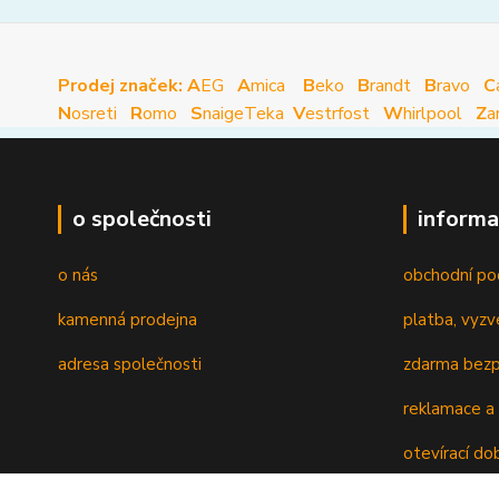
Prodej značek: A
EG
A
mica
B
eko
B
randt
B
ravo
C
N
osreti
R
omo
S
naige
Teka
V
estrfost
W
hirlpool
Z
a
o společnosti
informa
o nás
obchodní po
kamenná prodejna
platba, vyzv
adresa společnosti
zdarma bezp
reklamace a 
otevírací do
recyklační p