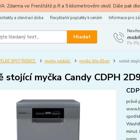
: Zdarma ve Frenštátě p.R a 5 kilometrovém okolí. Dále pak dle
ontakty a otevírací doba
Recyklační poplatky k cenám
Informace pro zá
Nevíte
Hledat
mobi
Po-Pá,
VELKÉ SPOTŘEBIČE
myčky nádobí
myčky šíře 45cm
volně stoj
ě stojící myčka Candy CDPH 2D
CDP
právě 
www.bo
spotře
Wash&D
minut.
popis