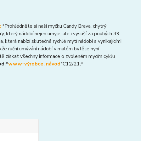
z
*Prohlédněte si naši myčku Candy Brava, chytrý
, který nádobí nejen umyje, ale i vysuší za pouhých 39
 která nabízí skutečně rychlé mytí nádobí s vynikajícími
kže ruční umývání nádobí v malém bytě je nyní
tě získat všechny informace o zvoleném mycím cyklu
od:*
www-výrobce, návod
*C12/21:*