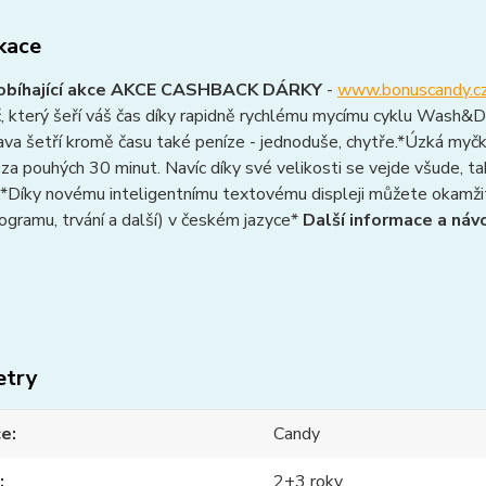
ikace
robíhající akce AKCE CASHBACK DÁRKY
-
www.bonuscandy.c
, který šeří váš čas díky rapidně rychlému mycímu cyklu Wash&Dry
ava šetří kromě času také peníze - jednoduše, chytře.*Úzká myčka,
za pouhých 30 minut. Navíc díky své velikosti se vejde všude, ta
.*Díky novému inteligentnímu textovému displeji můžete okamži
ogramu, trvání a další) v českém jazyce*
Další informace a náv
etry
ce
Candy
2+3 roky