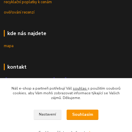
recyklační poplatky k cenám
ověřování recenzí
kde nás najdete
mapa
kontakt
Náš e-shop a partneři potřebují Váš
souhlas
s použitím souborů
cookies, aby Vám mohli zobrazovat informace týkající se Vašich
zájmů. Děkujeme.
mobil 605 268 512
Po-Pá, 8-16 hod.
Souhlasím
Nastavení
orsontrading@seznam.cz