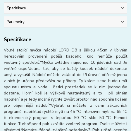
Specifikace
Parametry
Specifikace
Volně stojící myčka nádobí LORD D8 s šířkou 45cm v líbivém
nerezovém provedení potěší každého, kdo nemůže použít
vestavný spotřebič.*Myčka zvládne najednou 10 jídelních sad. Je
vnitřně uspořádána tak, aby se každý kousek nádobí dokonale
umyl a vysušil. Nádobí můžete vkládat do tří úrovní, přičemž jedna
z nich je určena především na příbory. Ty kolem sebe budou mít
spoustu místa a voda i čisticí prostředek se k nim jednoduše
dostane. Horní koš je výškově nastavitelný a to i při plném
naplnění a je tedy možné rychle zvýšit prostor nad spodním košem
pro objemnější nádobí.*Vybrat si můžete z osmi základních
programů, například rychlé mytí na 45 °C, intenzivní mytí na 65 °C
či ekonomický program s teplotou 50 °C, sklo 50 °C. Pomocí
funkce TurboSpeed pak zkrátíte zvolený program. Zvolit můžete i
předmytí.*Nemáte žádné zvláštní požadavky? Pak určitě oceníte