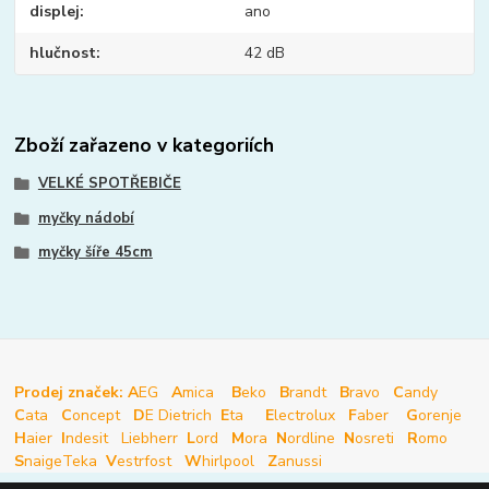
displej
ano
hlučnost
42 dB
Zboží zařazeno v kategoriích
VELKÉ SPOTŘEBIČE
myčky nádobí
myčky šíře 45cm
Prodej značek: A
EG
A
mica
B
eko
B
randt
B
ravo
C
andy
C
ata
C
oncept
D
E Dietrich
E
ta
E
lectrolux
F
aber
G
orenje
H
aier
I
ndesit
Liebherr
L
ord
M
ora
N
ordline
N
osreti
R
omo
S
naige
Teka
V
estrfost
W
hirlpool
Z
anussi