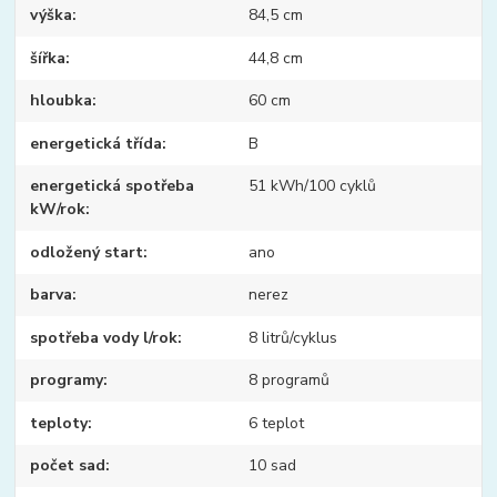
výška
84,5 cm
šířka
44,8 cm
hloubka
60 cm
energetická třída
B
energetická spotřeba
51 kWh/100 cyklů
kW/rok
odložený start
ano
barva
nerez
spotřeba vody l/rok
8 litrů/cyklus
programy
8 programů
teploty
6 teplot
počet sad
10 sad