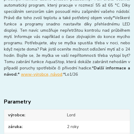
automatický program, který pracuje v rozmezí 55 až 65 °C. Díky
speciálním senzorům sám posoudí míru zašpinění vašeho nádobí.
Právě dle toho zvolí teplotu a také potřebný objem vody.*Veškeré
funkce a programy snadno nastavíte díky přehlednému LED
displeji. Ten navíc umožňuje nepřetržitou kontrolu nad průběhem
mytí. Informuje vás například o čase zbývajícím do konce mycího
programu. Potřebujete, aby se myčka spustila třeba v noci, nebo
když nejste doma? Pak jistě oceníte možnost odložení mytí až o 24
hodin. Bojíte se, že myčka ve vaší nepřítomnosti třeba vytopí byt?
Tomu zabrání funkce AquaStop, která dokáže zabránit nehodám v
případě poruchy spotřebiče či přívodní hadice.*
Další informace a
návod:*
www-výrobce, návod
:*Lo1/26
Parametry
výrobce
Lord
záruka
2 roky