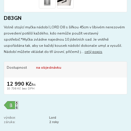
D83GN
Volně stojící myčka nádobí LORD D8 s šířkou 45cm v líbivém nerezovém
provedení potěší každého, kdo nemůže použít vestavný
spotřebič.*Myčka zvládne najednou 10 jídelních sad. Je vnitřně
uspořádána tak, aby se každý kousek nádobí dokonale umyl a vysušil.
Nádobí můžete vkládat do tří úrovní, přičemž j...
celý popis
Dostupnost
na objednávku
12 990 Kč
/
ks
10 736 Kč
bez DPH
výrobce:
Lord
záruka:
2 roky