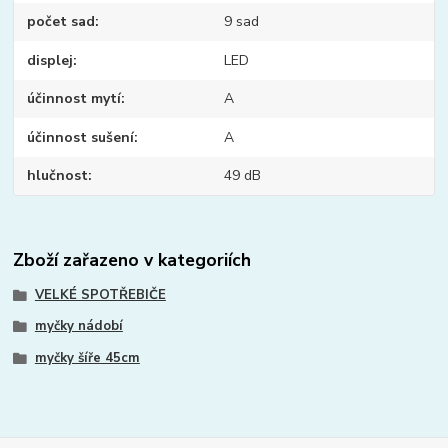
počet sad
9 sad
displej
LED
účinnost mytí
A
účinnost sušení
A
hlučnost
49 dB
Zboží zařazeno v kategoriích
VELKÉ SPOTŘEBIČE
myčky nádobí
myčky šíře 45cm