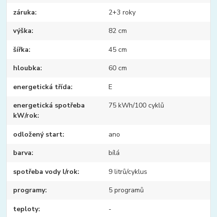
záruka
2+3 roky
výška
82 cm
šířka
45 cm
hloubka
60 cm
energetická třída
E
energetická spotřeba
75 kWh/100 cyklů
kW/rok
odložený start
ano
barva
bílá
spotřeba vody l/rok
9 litrů/cyklus
programy
5 programů
teploty
-