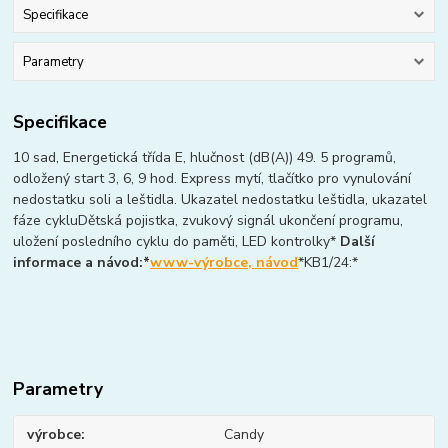
Specifikace
Parametry
Specifikace
10 sad, Energetická třída E, hlučnost (dB(A)) 49. 5 programů,
odložený start 3, 6, 9 hod. Express mytí, tlačítko pro vynulování
nedostatku soli a leštidla. Ukazatel nedostatku leštidla, ukazatel
fáze cykluDětská pojistka, zvukový signál ukončení programu,
uložení posledního cyklu do paměti, LED kontrolky*
Další
informace a návod:*
www-výrobce, návod
*KB1/24:*
Parametry
výrobce
Candy