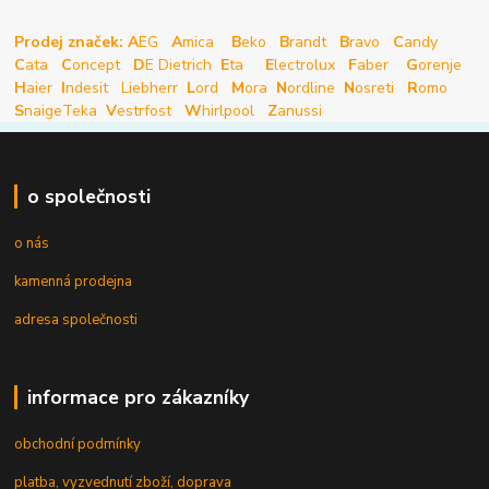
Prodej značek: A
EG
A
mica
B
eko
B
randt
B
ravo
C
andy
C
ata
C
oncept
D
E Dietrich
E
ta
E
lectrolux
F
aber
G
orenje
H
aier
I
ndesit
Liebherr
L
ord
M
ora
N
ordline
N
osreti
R
omo
S
naige
Teka
V
estrfost
W
hirlpool
Z
anussi
o společnosti
o nás
kamenná prodejna
adresa společnosti
informace pro zákazníky
obchodní podmínky
platba, vyzvednutí zboží, doprava