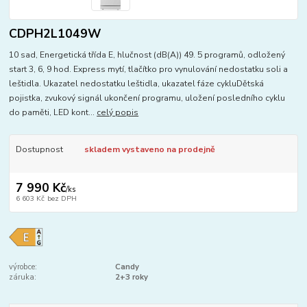
CDPH2L1049W
10 sad, Energetická třída E, hlučnost (dB(A)) 49. 5 programů, odložený
start 3, 6, 9 hod. Express mytí, tlačítko pro vynulování nedostatku soli a
leštidla. Ukazatel nedostatku leštidla, ukazatel fáze cykluDětská
pojistka, zvukový signál ukončení programu, uložení posledního cyklu
do paměti, LED kont...
celý popis
Dostupnost
skladem vystaveno na prodejně
7 990 Kč
/
ks
6 603 Kč
bez DPH
výrobce:
Candy
záruka:
2+3 roky