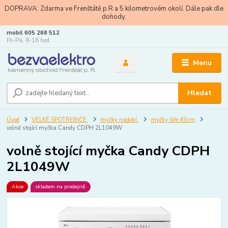
DOPRAVA: Zdarma ve Frenštátě p.R a 5 kilometrovém okolí. Dále pak dle
dohody.
mobil 605 268 512
Po-Pá, 8-16 hod.
Menu
Hledat
Úvod
VELKÉ SPOTŘEBIČE
myčky nádobí
myčky šíře 45cm
volně stojící myčka Candy CDPH 2L1049W
volně stojící myčka Candy CDPH
2L1049W
Akce
skladem na prodejně