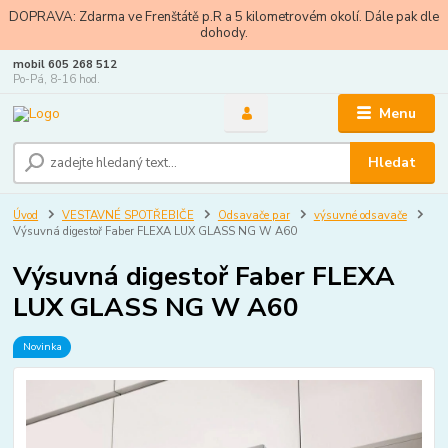
DOPRAVA: Zdarma ve Frenštátě p.R a 5 kilometrovém okolí. Dále pak dle
dohody.
mobil 605 268 512
Po-Pá, 8-16 hod.
Menu
Hledat
Úvod
VESTAVNÉ SPOTŘEBIČE
Odsavače par
výsuvné odsavače
Výsuvná digestoř Faber FLEXA LUX GLASS NG W A60
Výsuvná digestoř Faber FLEXA
LUX GLASS NG W A60
Novinka