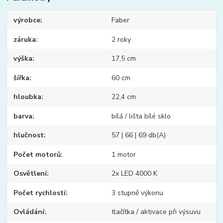
výrobce
Faber
záruka
2 roky
výška
17,5 cm
šířka
60 cm
hloubka
22,4 cm
barva
bílá / lišta bílé sklo
hlučnost
57 | 66 | 69 db(A)
Počet motorů
1 motor
Osvětlení
2x LED 4000 K
Počet rychlostí
3 stupně výkonu
Ovládání
tlačítka / aktivace při výsuvu