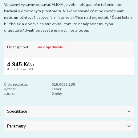
Vestavný výsuvný odsavač FLEXA je velmi elegantním řešením pro
kuchyni s omezeným prostorem. Nízká vestavná část odsavače vám
navíc umožní využít zbývající místo ve skříňce nad digestoří. *Čelní lišta z
bílého skla dodává na atraktivitě i tomuto nenápadnému typu
digestoře.*Uvnitř odsavače je ukryt...
celý popis
Dostupnost
na objednávku
4 945 Kč
/
ks
4 087 Kč
bez DPH
Číslo produktu:
315.0635.138
výrobce:
Faber
záruka:
2 roky
Specifikace
Parametry