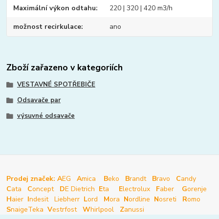
Maximální výkon odtahu
220 | 320 | 420 m3/h
možnost recirkulace
ano
Zboží zařazeno v kategoriích
VESTAVNÉ SPOTŘEBIČE
Odsavače par
výsuvné odsavače
Prodej značek: A
EG
A
mica
B
eko
B
randt
B
ravo
C
andy
C
ata
C
oncept
D
E Dietrich
E
ta
E
lectrolux
F
aber
G
orenje
H
aier
I
ndesit
Liebherr
L
ord
M
ora
N
ordline
N
osreti
R
omo
S
naige
Teka
V
estrfost
W
hirlpool
Z
anussi