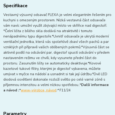
Specifikace
Vestavný výsuvný odsavač FLEXA je velmi elegantním řešením pro
kuchyni s omezeným prostorem. Nízká vestavná část odsavače
vám navíc umožní využít zbývající místo ve skříňce nad digestoří.
*Čelní lišta z bílého skla dodává na atraktivitě i tomuto
nenápadnému typu digestoře.*Uvnitř odsavače je ukrytá moderní
ventilační jednotka, která vás spolehlivě zbaví všech pachů a par
vzniklých při přípravě vašich oblíbených pokrmů.*Výsuvná část se
aktivně podílí na odsávání par, digestoř spustí odsávání v předem
nastaveném režimu ve chvíli, kdy vysunete přední část do
prostoru. Zasunutím lišty se automaticky deaktivuje.*Kovové
kazetové tukové filtry, kterými je digestoř vybavena, můžete
umývat v myčce na nádobí a usnadnit si tak její údržbu.*Dvě LED
diodová osvětlení dokonale rozloží světlo po celé varné zóně s
příjemnou intenzitou a velmi nízkou spotřebou..*
Další informace
a návod :
*
www-výrobce, návod
:*
F11/24
Parametry