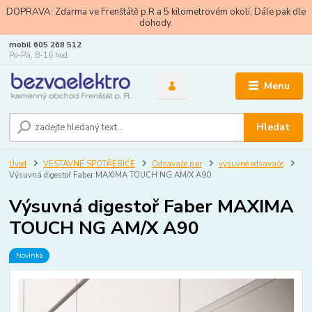
DOPRAVA: Zdarma ve Frenštátě p.R a 5 kilometrovém okolí. Dále pak dle
dohody.
mobil 605 268 512
Po-Pá, 8-16 hod.
Menu
Hledat
Úvod
VESTAVNÉ SPOTŘEBIČE
Odsavače par
výsuvné odsavače
Výsuvná digestoř Faber MAXIMA TOUCH NG AM/X A90
Výsuvná digestoř Faber MAXIMA
TOUCH NG AM/X A90
Novinka