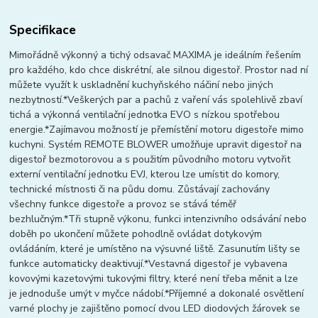
Specifikace
Mimořádně výkonný a tichý odsavač MAXIMA je ideálním řešením
pro každého, kdo chce diskrétní, ale silnou digestoř. Prostor nad ní
můžete využít k uskladnění kuchyňského náčiní nebo jiných
nezbytností.*Veškerých par a pachů z vaření vás spolehlivě zbaví
tichá a výkonná ventilační jednotka EVO s nízkou spotřebou
energie.*Zajímavou možností je přemístění motoru digestoře mimo
kuchyni. Systém REMOTE BLOWER umožňuje upravit digestoř na
digestoř bezmotorovou a s použitím původního motoru vytvořit
externí ventilační jednotku EVJ, kterou lze umístit do komory,
technické místnosti či na půdu domu. Zůstávají zachovány
všechny funkce digestoře a provoz se stává téměř
bezhlučným.*Tři stupně výkonu, funkci intenzivního odsávání nebo
doběh po ukončení můžete pohodlně ovládat dotykovým
ovládáním, které je umístěno na výsuvné liště. Zasunutím lišty se
funkce automaticky deaktivují.*Vestavná digestoř je vybavena
kovovými kazetovými tukovými filtry, které není třeba měnit a lze
je jednoduše umýt v myčce nádobí.*Příjemné a dokonalé osvětlení
varné plochy je zajištěno pomocí dvou LED diodových žárovek se