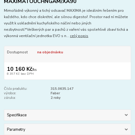
MAXIMATOUCHNGAM/XA90
Mimořádně výkonný a tichý odsavač MAXIMA je ideálním řešením pro
každého, kdo chce diskrétní, ale silnou digestoř. Prostor nad ní můžete
využít k uskladnění kuchyňského náčiní nebo jiných
nezbytností.*Veškerých par a pachů z vaření vás spolehlivě zbaví tichá a
výkonná ventilační jednotka EVO s n...
celý popis
Dostupnost
na objednávku
10 160 Kč
/
ks
8 397 Kč
bez DPH
Číslo produktu:
315.0635.147
výrobce:
Faber
záruka:
2 roky
Specifikace
Parametry