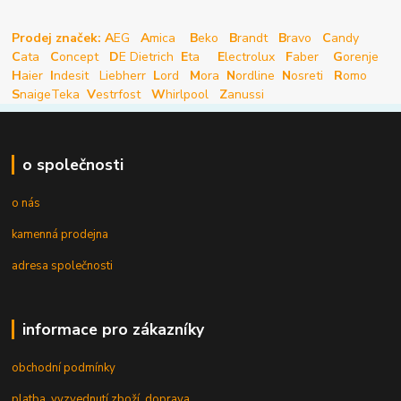
Prodej značek: A
EG
A
mica
B
eko
B
randt
B
ravo
C
andy
C
ata
C
oncept
D
E Dietrich
E
ta
E
lectrolux
F
aber
G
orenje
H
aier
I
ndesit
Liebherr
L
ord
M
ora
N
ordline
N
osreti
R
omo
S
naige
Teka
V
estrfost
W
hirlpool
Z
anussi
o společnosti
o nás
kamenná prodejna
adresa společnosti
informace pro zákazníky
obchodní podmínky
platba, vyzvednutí zboží, doprava