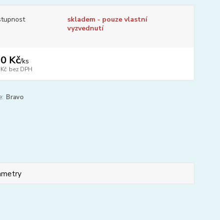
tupnost
skladem - pouze vlastní
vyzvednutí
0 Kč
/
ks
 Kč
bez DPH
e:
Bravo
ametry