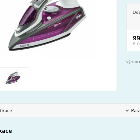
Dos
99
818
výrobc
fikace
Par
ikace