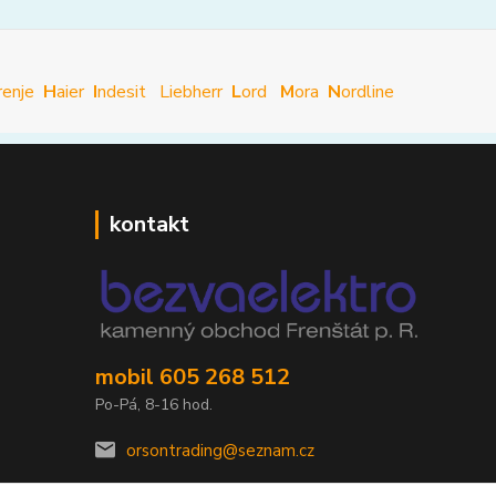
renje
H
aier
I
ndesit
Liebherr
L
ord
M
ora
N
ordline
kontakt
mobil 605 268 512
Po-Pá, 8-16 hod.
orsontrading@seznam.cz