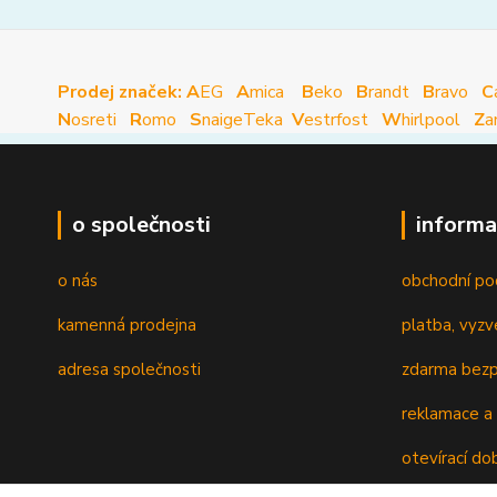
Prodej značek: A
EG
A
mica
B
eko
B
randt
B
ravo
C
N
osreti
R
omo
S
naige
Teka
V
estrfost
W
hirlpool
Z
a
o společnosti
informa
o nás
obchodní po
kamenná prodejna
platba, vyzv
adresa společnosti
zdarma bezp
reklamace a 
otevírací do