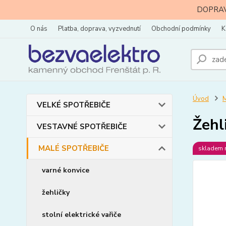
DOPRAVA
O nás
Platba, doprava, vyzvednutí
Obchodní podmínky
K
Úvod
VELKÉ SPOTŘEBIČE
Žehl
VESTAVNÉ SPOTŘEBIČE
MALÉ SPOTŘEBIČE
skladem 
varné konvice
žehličky
stolní elektrické vařiče