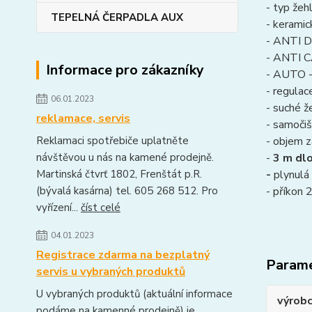
- typ žeh
TEPELNÁ ČERPADLA AUX
- keramic
- ANTI D
- ANTI C
Informace pro zákazníky
- AUTO -
- regulac
06.01.2023
- suché ž
reklamace, servis
- samočiš
Reklamaci spotřebiče uplatněte
- objem 
návštěvou u nás na kamené prodejně.
-
3 m dl
Martinská čtvrť 1802, Frenštát p.R.
-
plynulá
(bývalá kasárna) tel. 605 268 512. Pro
- příkon
vyřízení...
číst celé
04.01.2023
Registrace zdarma na bezplatný
Param
servis u vybraných produktů
U vybraných produktů (aktuální informace
výrob
podáme na kamenné prodejně) je