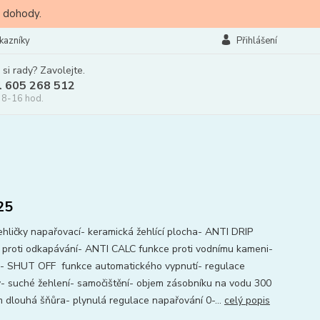
 dohody.
kazníky
Přihlášení
 si rady? Zavolejte.
l 605 268 512
 8-16 hod.
25
žehličky napařovací- keramická žehlící plocha- ANTI DRIP
 proti odkapávání- ANTI CALC funkce proti vodnímu kameni-
 SHUT OFF funkce automatického vypnutí- regulace
y- suché žehlení- samočištění- objem zásobníku na vodu 300
m dlouhá šňůra- plynulá regulace napařování 0-...
celý popis