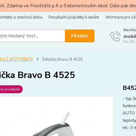
: Zdarma ve Frenštátě p.R a 5 kilometrovém okolí. Dále pak dle
ontakty a otevírací doba
Recyklační poplatky k cenám
Informace pro zá
Nevíte
Hledat
mobi
Po-Pá,
MALÉ SPOTŘEBIČE
Žehlička Bravo B 4525
ička Bravo B 4525
B45
na prodejně
- typ 
funkce
AUTO -
teplot
ml- 3 