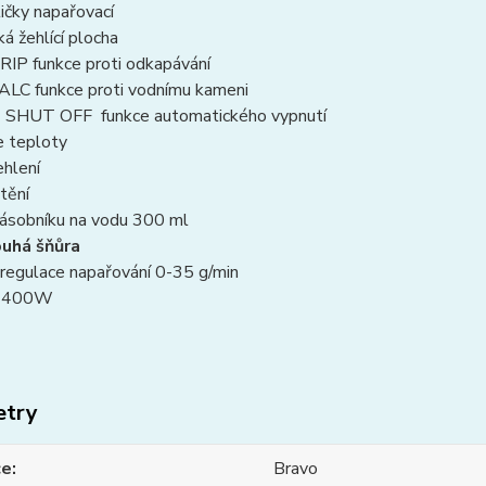
ličky napařovací
ká žehlící plocha
RIP funkce proti odkapávání
ALC funkce proti vodnímu kameni
 SHUT OFF funkce automatického vypnutí
e teploty
ehlení
tění
zásobníku na vodu 300 ml
ouhá šňůra
 regulace napařování 0-35 g/min
 2400W
etry
ce
Bravo