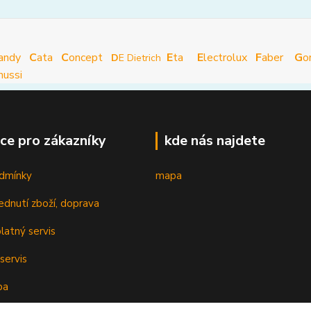
andy
C
ata
C
oncept
E
ta
E
lectrolux
F
aber
G
o
D
E Dietrich
nussi
ce pro zákazníky
kde nás najdete
dmínky
mapa
ednutí zboží, doprava
latný servis
servis
ba